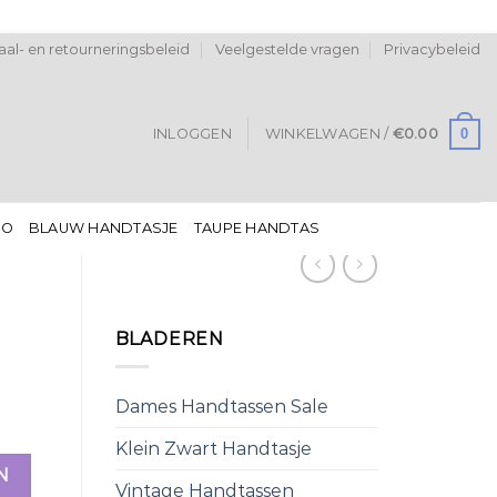
al- en retourneringsbeleid
Veelgestelde vragen
Privacybeleid
0
INLOGGEN
WINKELWAGEN /
€
0.00
DO
BLAUW HANDTASJE
TAUPE HANDTAS
BLADEREN
Dames Handtassen Sale
Klein Zwart Handtasje
N
Vintage Handtassen