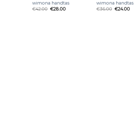
wimona handtas
wimona handtas
€
42.00
€
28.00
€
36.00
€
24.00