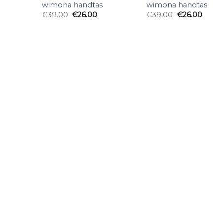
wimona handtas
wimona handtas
€
39.00
€
26.00
€
39.00
€
26.00