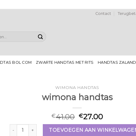
Contact
Terugbeta
DTAS BOL COM
ZWARTE HANDTAS MET RITS
HANDTAS ZALAN
WIMONA HANDTAS
wimona handtas
41.00
27.00
€
€
wimona handtas aantal
TOEVOEGEN AAN WINKELWAGE