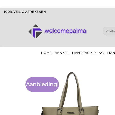
Ga
100% VEILIG AFREKENEN
naar
inhoud
Zoeken
naar:
HOME
WINKEL
HANDTAS KIPLING
HAN
Aanbieding!