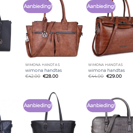
Aanbieding!
Aanbieding!
WIMONA HANDTAS
WIMONA HANDTAS
wimona handtas
wimona handtas
€
42.00
€
28.00
€
44.00
€
29.00
Aanbieding!
Aanbieding!