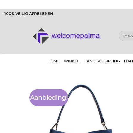
Ga
100% VEILIG AFREKENEN
naar
inhoud
Zoeken
naar:
HOME
WINKEL
HANDTAS KIPLING
HAN
Aanbieding!