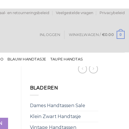
al- en retourneringsbeleid
Veelgestelde vragen
Privacybeleid
0
INLOGGEN
WINKELWAGEN /
€
0.00
DO
BLAUW HANDTASJE
TAUPE HANDTAS
BLADEREN
Dames Handtassen Sale
Klein Zwart Handtasje
N
Vintage Handtassen