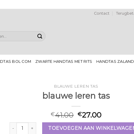
Contact
Terugbeta
DTAS BOL COM
ZWARTE HANDTAS MET RITS
HANDTAS ZALAN
BLAUWE LEREN TAS
blauwe leren tas
41.00
27.00
€
€
blauwe leren tas aantal
TOEVOEGEN AAN WINKELWAGE