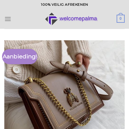
Ga
100% VEILIG AFREKENEN
naar
inhoud
0
Aanbieding!