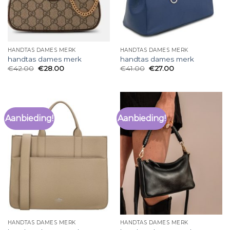
HANDTAS DAMES MERK
HANDTAS DAMES MERK
handtas dames merk
handtas dames merk
€
42.00
€
28.00
€
41.00
€
27.00
Aanbieding!
Aanbieding!
HANDTAS DAMES MERK
HANDTAS DAMES MERK