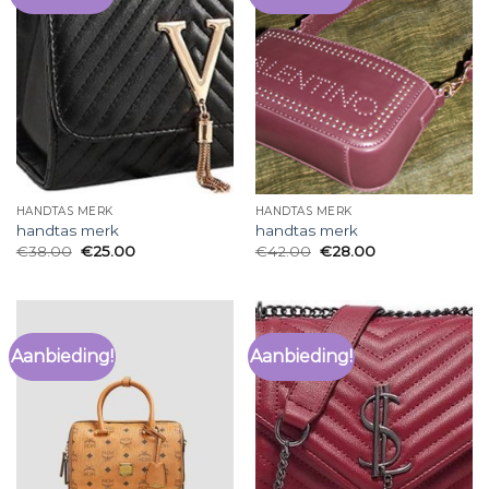
HANDTAS MERK
HANDTAS MERK
handtas merk
handtas merk
€
38.00
€
25.00
€
42.00
€
28.00
Aanbieding!
Aanbieding!