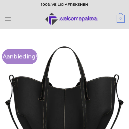
Ga
100% VEILIG AFREKENEN
naar
inhoud
0
Aanbieding!