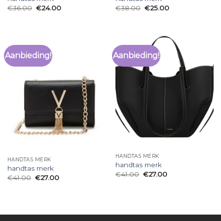
€
36.00
€
24.00
€
38.00
€
25.00
Aanbieding!
Aanbieding!
HANDTAS MERK
HANDTAS MERK
handtas merk
handtas merk
€
41.00
€
27.00
€
41.00
€
27.00