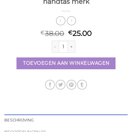
handtas merk
38.00
25.00
€
€
handtas merk aantal
TOEVOEGEN AAN WINKELWAGEN
BESCHRIJVING
BEOORDELINGEN (0)