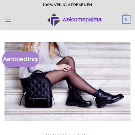
Ga
100% VEILIG AFREKENEN
naar
inhoud
0
Aanbieding!