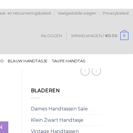
al- en retourneringsbeleid
Veelgestelde vragen
Privacybeleid
0
INLOGGEN
WINKELWAGEN /
€
0.00
DO
BLAUW HANDTASJE
TAUPE HANDTAS
BLADEREN
Dames Handtassen Sale
Klein Zwart Handtasje
N
Vintage Handtassen