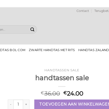
Contact
Terugbeta
DTAS BOL COM
ZWARTE HANDTAS MET RITS
HANDTAS ZALAN
HANDTASSEN SALE
handtassen sale
36.00
24.00
€
€
handtassen sale aantal
TOEVOEGEN AAN WINKELWAGE