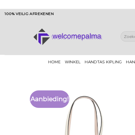
Ga
100% VEILIG AFREKENEN
naar
inhoud
Zoeken
naar:
HOME
WINKEL
HANDTAS KIPLING
HAN
Aanbieding!