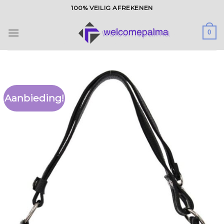
Ga
100% VEILIG AFREKENEN
naar
inhoud
0
Aanbieding!