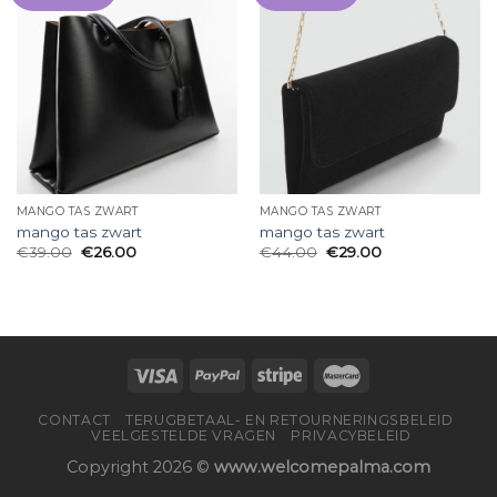
MANGO TAS ZWART
MANGO TAS ZWART
mango tas zwart
mango tas zwart
€
39.00
€
26.00
€
44.00
€
29.00
CONTACT
TERUGBETAAL- EN RETOURNERINGSBELEID
VEELGESTELDE VRAGEN
PRIVACYBELEID
Copyright 2026 ©
www.welcomepalma.com