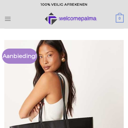
Ga
100% VEILIG AFREKENEN
naar
inhoud
0
Aanbieding!