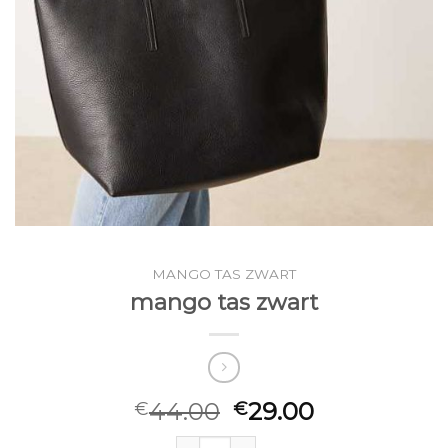
MANGO TAS ZWART
mango tas zwart
44.00
29.00
€
€
mango tas zwart aantal